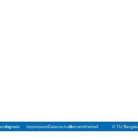
anung
Kontakt
Impressum
Datenschutz
Barrierefreiheit
© TU Bergak