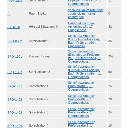
Seminarraum
Leipziger Strasse 28, 2.
22
RAM-2222
Obergeschoss
genauen Raum bitte beim
Raum Institut
zuständigen Institut
0
RI
nachfragen
Haus Silikattechnik,
Hörsaal Silikattechnik
Agricolastraße 17,
42
SIL-0118
Erdgeschoss
Schloßplatzquartier
(Dietrich-von-Freiberg-
Seminarraum 1
35
SPQ-0302
Bau), Prüferstraße 4,
Ergeschoss
Schloßplatzquartier
(Dietrich-von-Freiberg-
Krüger-Hörsaal
257
SPQ-1301
Bau), Prüferstraße 4, 1.
Obergeschoss
Schloßplatzquartier
(Dietrich-von-Freiberg-
Seminarraum 2
50
SPQ-1302
Bau), Prüferstraße 4, 1.
Obergeschoss
Schloßplatzquartier,
Sprachlabor 1
Prüferstraße 2, 1.
24
SPQ-1401
Obergeschoss
Schloßplatzquartier,
Sprachlabor 2
Prüferstraße 2, 1.
20
SPQ-1402
Obergeschoss
Schloßplatzquartier,
Sprachlabor 3
Prüferstraße 2, 1.
24
SPQ-1403
Obergeschoss
Schloßplatzquartier,
Sprachlabor 4
Prüferstraße 2, 1.
18
SPQ-1406