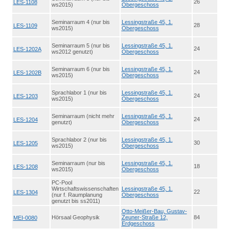
26
LES-1108
ws2015)
Obergeschoss
Seminarraum 4 (nur bis
Lessingstraße 45, 1.
28
LES-1109
ws2015)
Obergeschoss
Seminarraum 5 (nur bis
Lessingstraße 45, 1.
24
LES-1202A
ws2012 genutzt)
Obergeschoss
Seminarraum 6 (nur bis
Lessingstraße 45, 1.
24
LES-1202B
ws2015)
Obergeschoss
Sprachlabor 1 (nur bis
Lessingstraße 45, 1.
24
LES-1203
ws2015)
Obergeschoss
Seminarraum (nicht mehr
Lessingstraße 45, 1.
24
LES-1204
genutzt)
Obergeschoss
Sprachlabor 2 (nur bis
Lessingstraße 45, 1.
30
LES-1205
ws2015)
Obergeschoss
Seminarraum (nur bis
Lessingstraße 45, 1.
18
LES-1208
ws2015)
Obergeschoss
PC-Pool
Wirtschaftswissenschaften
Lessingstraße 45, 1.
22
LES-1304
(nur f. Raumplanung
Obergeschoss
genutzt bis ss2011)
Otto-Meißer-Bau, Gustav-
Hörsaal Geophysik
Zeuner-Straße 12,
84
MEI-0080
Erdgeschoss