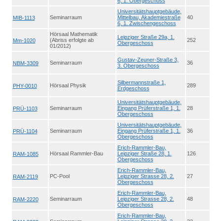
6, 1. Obergeschoss
Universitätshauptgebäude,
Seminarraum
Mittelbau, Akademiestraße
40
MIB-1113
6, 1. Zwischengeschoss
Hörsaal Mathematik
Leipziger Straße 29a, 1.
(Abriss erfolgte ab
252
Mm-1020
Obergeschoss
01/2012)
Gustav-Zeuner-Straße 3,
Seminarraum
36
NBM-3309
3. Obergeschoss
Silbermannstraße 1,
Hörsaal Physik
289
PHY-0010
Erdgeschoss
Universitätshauptgebäude,
Seminarraum
Eingang Prüferstraße 1, 1.
28
PRÜ-1103
Obergeschoss
Universitätshauptgebäude,
Seminarraum
Eingang Prüferstraße 1, 1.
36
PRÜ-1104
Obergeschoss
Erich-Rammler-Bau,
Hörsaal Rammler-Bau
Leipziger Straße 28, 1.
126
RAM-1085
Obergeschoss
Erich-Rammler-Bau,
PC-Pool
Leipziger Strasse 28, 2.
27
RAM-2119
Obergeschoss
Erich-Rammler-Bau,
Seminarraum
Leipziger Strasse 28, 2.
48
RAM-2220
Obergeschoss
Erich-Rammler-Bau,