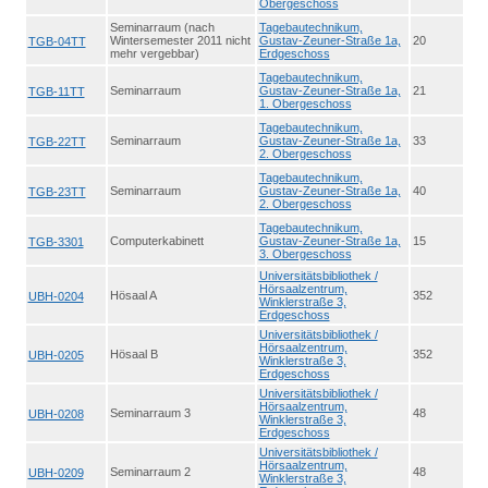
Obergeschoss
Seminarraum (nach
Tagebautechnikum,
Wintersemester 2011 nicht
Gustav-Zeuner-Straße 1a,
20
TGB-04TT
mehr vergebbar)
Erdgeschoss
Tagebautechnikum,
Seminarraum
Gustav-Zeuner-Straße 1a,
21
TGB-11TT
1. Obergeschoss
Tagebautechnikum,
Seminarraum
Gustav-Zeuner-Straße 1a,
33
TGB-22TT
2. Obergeschoss
Tagebautechnikum,
Seminarraum
Gustav-Zeuner-Straße 1a,
40
TGB-23TT
2. Obergeschoss
Tagebautechnikum,
Computerkabinett
Gustav-Zeuner-Straße 1a,
15
TGB-3301
3. Obergeschoss
Universitätsbibliothek /
Hörsaalzentrum,
Hösaal A
352
UBH-0204
Winklerstraße 3,
Erdgeschoss
Universitätsbibliothek /
Hörsaalzentrum,
Hösaal B
352
UBH-0205
Winklerstraße 3,
Erdgeschoss
Universitätsbibliothek /
Hörsaalzentrum,
Seminarraum 3
48
UBH-0208
Winklerstraße 3,
Erdgeschoss
Universitätsbibliothek /
Hörsaalzentrum,
Seminarraum 2
48
UBH-0209
Winklerstraße 3,