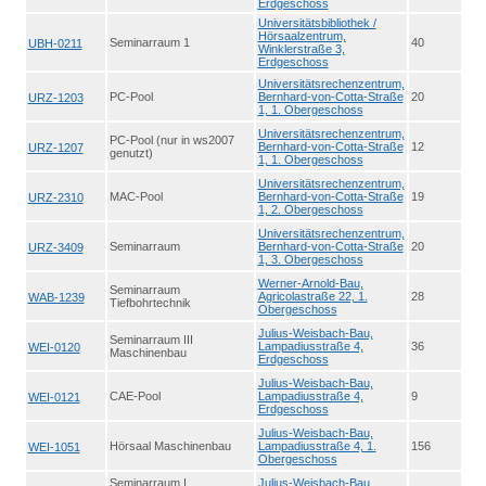
Erdgeschoss
Universitätsbibliothek /
Hörsaalzentrum,
Seminarraum 1
40
UBH-0211
Winklerstraße 3,
Erdgeschoss
Universitätsrechenzentrum,
PC-Pool
Bernhard-von-Cotta-Straße
20
URZ-1203
1, 1. Obergeschoss
Universitätsrechenzentrum,
PC-Pool (nur in ws2007
Bernhard-von-Cotta-Straße
12
URZ-1207
genutzt)
1, 1. Obergeschoss
Universitätsrechenzentrum,
MAC-Pool
Bernhard-von-Cotta-Straße
19
URZ-2310
1, 2. Obergeschoss
Universitätsrechenzentrum,
Seminarraum
Bernhard-von-Cotta-Straße
20
URZ-3409
1, 3. Obergeschoss
Werner-Arnold-Bau,
Seminarraum
Agricolastraße 22, 1.
28
WAB-1239
Tiefbohrtechnik
Obergeschoss
Julius-Weisbach-Bau,
Seminarraum III
Lampadiusstraße 4,
36
WEI-0120
Maschinenbau
Erdgeschoss
Julius-Weisbach-Bau,
CAE-Pool
Lampadiusstraße 4,
9
WEI-0121
Erdgeschoss
Julius-Weisbach-Bau,
Hörsaal Maschinenbau
Lampadiusstraße 4, 1.
156
WEI-1051
Obergeschoss
Seminarraum I
Julius-Weisbach-Bau,