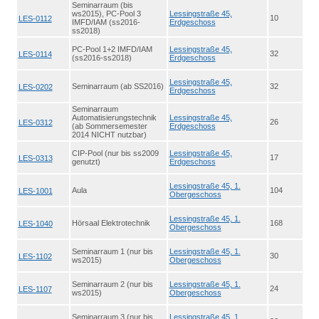
Seminarraum (bis
ws2015), PC-Pool 3
Lessingstraße 45,
10
LES-0112
IMFD/IAM (ss2016-
Erdgeschoss
ss2018)
PC-Pool 1+2 IMFD/IAM
Lessingstraße 45,
32
LES-0114
(ss2016-ss2018)
Erdgeschoss
Lessingstraße 45,
Seminarraum (ab SS2016)
32
LES-0202
Erdgeschoss
Seminarraum
Automatisierungstechnik
Lessingstraße 45,
26
LES-0312
(ab Sommersemester
Erdgeschoss
2014 NICHT nutzbar)
CIP-Pool (nur bis ss2009
Lessingstraße 45,
17
LES-0313
genutzt)
Erdgeschoss
Lessingstraße 45, 1.
Aula
104
LES-1001
Obergeschoss
Lessingstraße 45, 1.
Hörsaal Elektrotechnik
168
LES-1040
Obergeschoss
Seminarraum 1 (nur bis
Lessingstraße 45, 1.
30
LES-1102
ws2015)
Obergeschoss
Seminarraum 2 (nur bis
Lessingstraße 45, 1.
24
LES-1107
ws2015)
Obergeschoss
Seminarraum 3 (nur bis
Lessingstraße 45, 1.