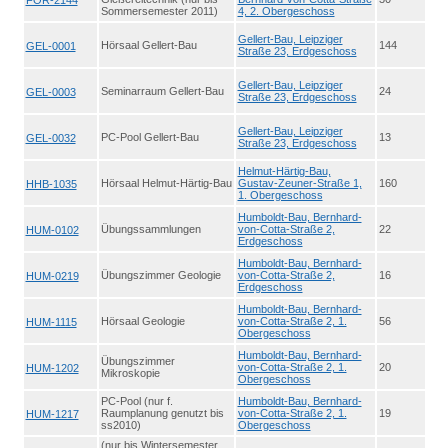
FOR-2144
Sommersemester 2011)
4, 2. Obergeschoss
Gellert-Bau, Leipziger
Hörsaal Gellert-Bau
144
GEL-0001
Straße 23, Erdgeschoss
Gellert-Bau, Leipziger
Seminarraum Gellert-Bau
24
GEL-0003
Straße 23, Erdgeschoss
Gellert-Bau, Leipziger
PC-Pool Gellert-Bau
13
GEL-0032
Straße 23, Erdgeschoss
Helmut-Härtig-Bau,
Hörsaal Helmut-Härtig-Bau
Gustav-Zeuner-Straße 1,
160
HHB-1035
1. Obergeschoss
Humboldt-Bau, Bernhard-
Übungssammlungen
von-Cotta-Straße 2,
22
HUM-0102
Erdgeschoss
Humboldt-Bau, Bernhard-
Übungszimmer Geologie
von-Cotta-Straße 2,
16
HUM-0219
Erdgeschoss
Humboldt-Bau, Bernhard-
Hörsaal Geologie
von-Cotta-Straße 2, 1.
56
HUM-1115
Obergeschoss
Humboldt-Bau, Bernhard-
Übungszimmer
von-Cotta-Straße 2, 1.
20
HUM-1202
Mikroskopie
Obergeschoss
PC-Pool (nur f.
Humboldt-Bau, Bernhard-
Raumplanung genutzt bis
von-Cotta-Straße 2, 1.
19
HUM-1217
ss2010)
Obergeschoss
(nur bis Wintersemester