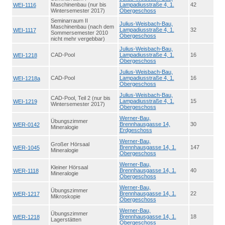
Maschinenbau (nur bis
Lampadiusstraße 4, 1.
42
WEI-1116
Wintersemester 2017)
Obergeschoss
Seminarraum II
Julius-Weisbach-Bau,
Maschinenbau (nach dem
Lampadiusstraße 4, 1.
32
WEI-1117
Sommersemester 2010
Obergeschoss
nicht mehr vergebbar)
Julius-Weisbach-Bau,
CAD-Pool
Lampadiusstraße 4, 1.
16
WEI-1218
Obergeschoss
Julius-Weisbach-Bau,
CAD-Pool
Lampadiusstraße 4, 1.
16
WEI-1218a
Obergeschoss
Julius-Weisbach-Bau,
CAD-Pool, Teil 2 (nur bis
Lampadiusstraße 4, 1.
15
WEI-1219
Wintersemester 2017)
Obergeschoss
Werner-Bau,
Übungszimmer
Brennhausgasse 14,
30
WER-0142
Mineralogie
Erdgeschoss
Werner-Bau,
Großer Hörsaal
Brennhausgasse 14, 1.
147
WER-1045
Mineralogie
Obergeschoss
Werner-Bau,
Kleiner Hörsaal
Brennhausgasse 14, 1.
40
WER-1118
Mineralogie
Obergeschoss
Werner-Bau,
Übungszimmer
Brennhausgasse 14, 1.
22
WER-1217
Mikroskopie
Obergeschoss
Werner-Bau,
Übungszimmer
Brennhausgasse 14, 1.
18
WER-1218
Lagerstätten
Obergeschoss