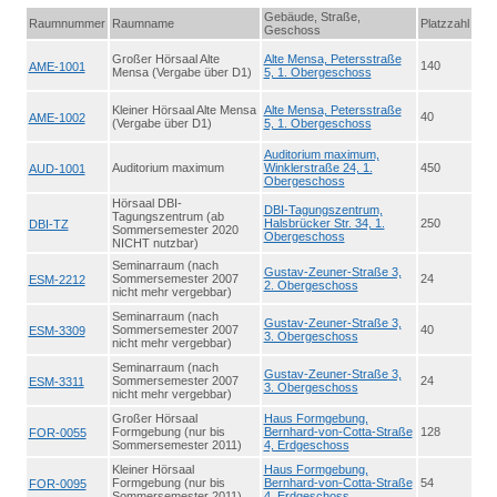
Gebäude, Straße,
Raumnummer
Raumname
Platzzahl
Geschoss
Großer Hörsaal Alte
Alte Mensa, Petersstraße
140
AME-1001
Mensa (Vergabe über D1)
5, 1. Obergeschoss
Kleiner Hörsaal Alte Mensa
Alte Mensa, Petersstraße
40
AME-1002
(Vergabe über D1)
5, 1. Obergeschoss
Auditorium maximum,
Auditorium maximum
Winklerstraße 24, 1.
450
AUD-1001
Obergeschoss
Hörsaal DBI-
DBI-Tagungszentrum,
Tagungszentrum (ab
Halsbrücker Str. 34, 1.
250
DBI-TZ
Sommersemester 2020
Obergeschoss
NICHT nutzbar)
Seminarraum (nach
Gustav-Zeuner-Straße 3,
Sommersemester 2007
24
ESM-2212
2. Obergeschoss
nicht mehr vergebbar)
Seminarraum (nach
Gustav-Zeuner-Straße 3,
Sommersemester 2007
40
ESM-3309
3. Obergeschoss
nicht mehr vergebbar)
Seminarraum (nach
Gustav-Zeuner-Straße 3,
Sommersemester 2007
24
ESM-3311
3. Obergeschoss
nicht mehr vergebbar)
Großer Hörsaal
Haus Formgebung,
Formgebung (nur bis
Bernhard-von-Cotta-Straße
128
FOR-0055
Sommersemester 2011)
4, Erdgeschoss
Kleiner Hörsaal
Haus Formgebung,
Formgebung (nur bis
Bernhard-von-Cotta-Straße
54
FOR-0095
Sommersemester 2011)
4, Erdgeschoss