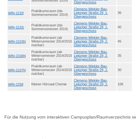
Sommersemester 2014)
Obergeschoss
Clemens-Winkler-Bau,
Praktikumsraum (bis
Leipziger Straße 29, 1.
36
WIN-1132l
Sommersemester 2014)
Obergeschoss
Clemens-Winkler-Bau,
Praktikumsraum (bis
Leipziger Straße 29, 1.
40
WIN-1132r
Sommersemester 2014)
Obergeschoss
Praktikumsraum (ab
Clemens-Winkler-Bau,
Wintersemester 2014/2015
Leipziger Straße 29, 2.
45
WIN-2103N
nutzbar)
Obergeschoss
Praktikumsraum (ab
Clemens-Winkler-Bau,
Wintersemester 2014/2015
Leipziger Straße 29, 2.
35
WIN-2106N
nutzbar)
Obergeschoss
Praktikumsraum (ab
Clemens-Winkler-Bau,
Wintersemester 2014/2015
Leipziger Straße 29, 2.
30
WIN-2107N
nutzbar)
Obergeschoss
Clemens-Winkler-Bau,
Kleiner Hörsaal Chemie
Leipziger Straße 29, 2.
108
WIN-2258
Obergeschoss
Für die Nutzung vom interaktiven Campusplan/Raumverzeichnis sie