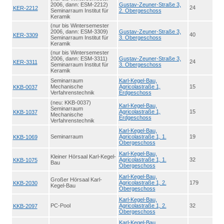
2006, dann: ESM-2212)
Gustav-Zeuner-Straße 3,
24
KER-2212
Seminarraum Institut für
2. Obergeschoss
Keramik
(nur bis Wintersemester
2006, dann: ESM-3309)
Gustav-Zeuner-Straße 3,
40
KER-3309
Seminarraum Institut für
3. Obergeschoss
Keramik
(nur bis Wintersemester
2006, dann: ESM-3311)
Gustav-Zeuner-Straße 3,
24
KER-3311
Seminarraum Institut für
3. Obergeschoss
Keramik
Seminarraum
Karl-Kegel-Bau,
Mechanische
Agricolastraße 1,
15
KKB-0037
Verfahrenstechnik
Erdgeschoss
(neu: KKB-0037)
Karl-Kegel-Bau,
Seminarraum
Agricolastraße 1,
15
KKB-1037
Mechanische
Erdgeschoss
Verfahrenstechnik
Karl-Kegel-Bau,
Seminarraum
Agricolastraße 1, 1.
19
KKB-1069
Obergeschoss
Karl-Kegel-Bau,
Kleiner Hörsaal Karl-Kegel-
Agricolastraße 1, 1.
32
KKB-1075
Bau
Obergeschoss
Karl-Kegel-Bau,
Großer Hörsaal Karl-
Agricolastraße 1, 2.
179
KKB-2030
Kegel-Bau
Obergeschoss
Karl-Kegel-Bau,
PC-Pool
Agricolastraße 1, 2.
32
KKB-2097
Obergeschoss
Karl-Kegel-Bau,