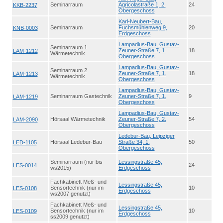
Seminarraum
Agricolastraße 1, 2.
24
KKB-2237
Obergeschoss
Karl-Neubert-Bau,
Seminarraum
Fuchsmühlenweg 9,
20
KNB-0003
Erdgeschoss
Lampadius-Bau, Gustav-
Seminarraum 1
Zeuner-Straße 7, 1.
18
LAM-1212
Wärmetechnik
Obergeschoss
Lampadius-Bau, Gustav-
Seminarraum 2
Zeuner-Straße 7, 1.
18
LAM-1213
Wärmetechnik
Obergeschoss
Lampadius-Bau, Gustav-
Seminarraum Gastechnik
Zeuner-Straße 7, 1.
9
LAM-1219
Obergeschoss
Lampadius-Bau, Gustav-
Hörsaal Wärmetechnik
Zeuner-Straße 7, 2.
54
LAM-2090
Obergeschoss
Ledebur-Bau, Leipziger
Hörsaal Ledebur-Bau
Straße 34, 1.
50
LED-1105
Obergeschoss
Seminarraum (nur bis
Lessingstraße 45,
24
LES-0014
ws2015)
Erdgeschoss
Fachkabinett Meß- und
Lessingstraße 45,
Sensortechnik (nur im
10
LES-0108
Erdgeschoss
ws2007 genutzt)
Fachkabinett Meß- und
Lessingstraße 45,
Sensortechnik (nur im
10
LES-0109
Erdgeschoss
ss2009 genutzt)