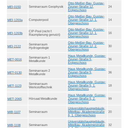
Otto-Meißer-Bau, Gustav-
Seminarraum Geophysik
Zeuner-Straße 12,
24
MEI-0150
Erdgeschoss
Otto-Meißer-Bau, Gustav-
Computerpool
Zeuner-Straße 12, 1.
14
MEI-1203a
Obergeschoss
Otto-Meißer-Bau, Gustav-
CIP-Pool (nicht f.
Zeuner-Straße 12, 1.
16
MEI-1203b
Raumplanung genutzt)
Obergeschoss
Otto-Meißer-Bau, Gustav-
Seminarraum
Zeuner-Straße 12, 2.
30
MEI-2122
Hydrogeologie
Obergeschoss
Haus Metallkunde, Gustav-
Seminarraum 1
Zeuner-Straße 5,
36
MET-0016
Metallkunde
Erdgeschoss
Haus Metallkunde, Gustav-
Seminarraum 2
Zeuner-Straße 5,
36
MET-0130
Metallkunde
Erdgeschoss
Haus Metallkunde, Gustav-
Seminarraum
Zeuner-Straße 5, 1.
18
MET-1123
Werkstofftechnik
Obergeschoss
Haus Metallkunde, Gustav-
Hörsaal Metallkunde
Zeuner-Straße 5, 2.
99
MET-2065
Obergeschoss
Universitätshauptgebäude,
Seminarraum
Mittelbau, Akademiestraße
20
MIB-1107
6, 1. Obergeschoss
Universitätshauptgebäude,
Seminarraum
Mittelbau, Akademiestraße
32
MIB-1108