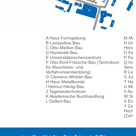
A Haus Formgebung
M Me
B Lampadius-Bau
N Univ
C Otto-Meißer-Bau
Hörsa
D Humboldt-Bau
O Kar
E Universitätsrechenzentrum
P Park
F Otto-Emil-Fritzsche-Bau (Technikum
Q Inst
für Maschinen- und
Senso
Verfahrensentwicklung)
R Led
G Clemens-Winkler-Bau
S Jul
H Haus Metallkunde
T Haus
I Helmut-Härtig-Bau
U Wer
J Tagebautechnikum
V Aud
K Akademische Buchhandlung
W Stu
L Gellert-Bau
X Eri
Y Zent
Hocht
(ZeHS